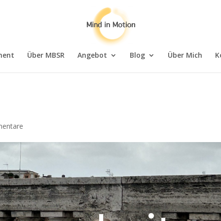
ment
Über MBSR
Angebot
Blog
Über Mich
K
entare