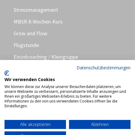
Stressmanagement
MBSR 8-Wochen-Kurs
Grow and Flow
Flugstunde
Einzelcoaching / Kleingruppe
Datenschutzbestimmungen
Termine
Wir verwenden Cookies
Über mich
Wir können diese zur Analyse unserer Besucherdaten platzieren, um
News
unsere Webseite zu verbessern, personalisierte Inhalte anzuzeigen und
Ihnen ein großartiges Webseiten-Erlebnis zu bieten. Für weitere
Informationen zu den von uns verwendeten Cookies öffnen Sie die
Kontakt und FAQ
Einstellungen.
Datenschutzerklärungen
Alle akzeptieren
Ablehnen
Impressum